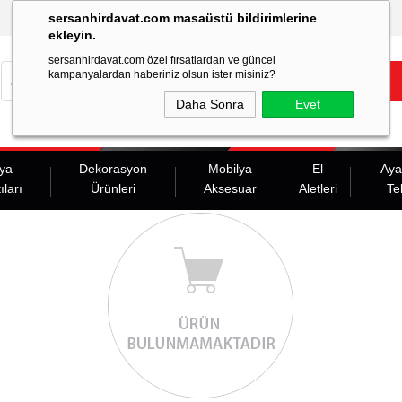
sersanhirdavat.com masaüstü bildirimlerine
ekleyin.
sersanhirdavat.com özel fırsatlardan ve güncel
kampanyalardan haberiniz olsun ister misiniz?
Daha Sonra
Evet
ya
Dekorasyon
Mobilya
El
Aya
ıları
Ürünleri
Aksesuar
Aletleri
Te