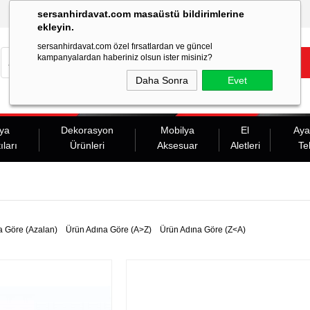
sersanhirdavat.com masaüstü bildirimlerine
ekleyin.
sersanhirdavat.com özel fırsatlardan ve güncel
kampanyalardan haberiniz olsun ister misiniz?
Daha Sonra
Evet
ya
Dekorasyon
Mobilya
El
Aya
ıları
Ürünleri
Aksesuar
Aletleri
Te
a Göre (Azalan)
Ürün Adına Göre (A>Z)
Ürün Adına Göre (Z<A)