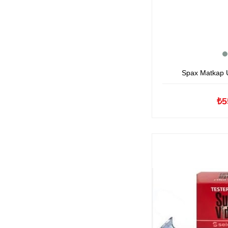
Spax Matkap U
₺5