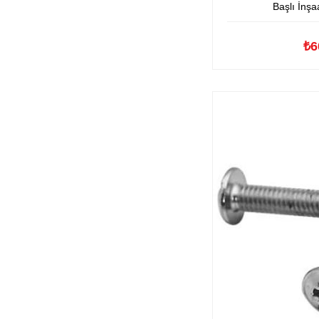
Başlı İnşaa
₺6