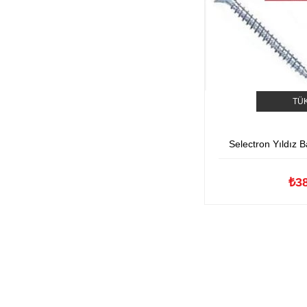
TÜ
Selectron Yıldız B
₺3