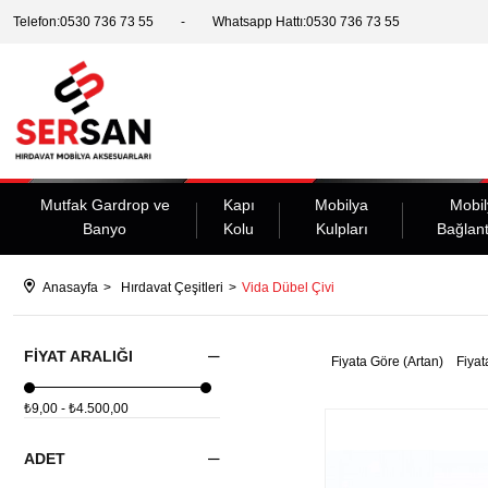
Telefon:0530 736 73 55
Whatsapp Hattı:0530 736 73 55
Mutfak Gardrop ve
Kapı
Mobilya
Mobil
Banyo
Kolu
Kulpları
Bağlant
Anasayfa
Hırdavat Çeşitleri
Vida Dübel Çivi
FIYAT ARALIĞI
Fiyata Göre (Artan)
Fiyat
₺9,00 - ₺4.500,00
ADET