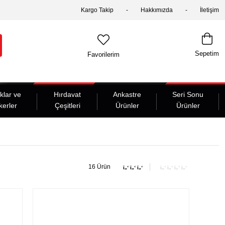
Kargo Takip
Hakkımızda
İletişim
Sepetim
Favorilerim
klar ve
Hırdavat
Ankastre
Seri Sonu
kerler
Çeşitleri
Ürünler
Ürünler
16 Ürün