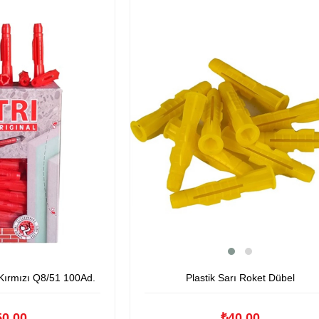
Plastik Sarı Roket Dübel
Kırmızı Q8/51 100Ad.
₺40,00
50,00