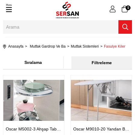
Menu
0
Anasayfa
Mutfak Gardrop Ve Ba
Mutfak Sistemleri
Fasulye Kiler
Sıralama
Filtreleme
Oscar M5002-3 Ahşap Tabanlı Döner Kör Köşe Fasülye Mekanizma 450mm
Oscar M9010-20 Yandan Bağlantılı Ütü Masası Siyah 130X330X1480