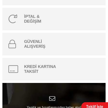
İPTAL &
DEĞİŞİM
GÜVENLİ
ALIŞVERİŞ
KREDİ KARTINA
TAKSİT
Teklif İste
Yenilik ve fırsatlarımızdan haber alın!