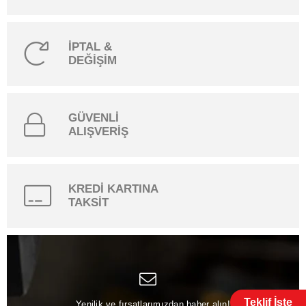
İPTAL &
DEĞİŞİM
GÜVENLİ
ALIŞVERİŞ
KREDİ KARTINA
TAKSİT
Teklif İste
Yenilik ve fırsatlarımızdan haber alın!