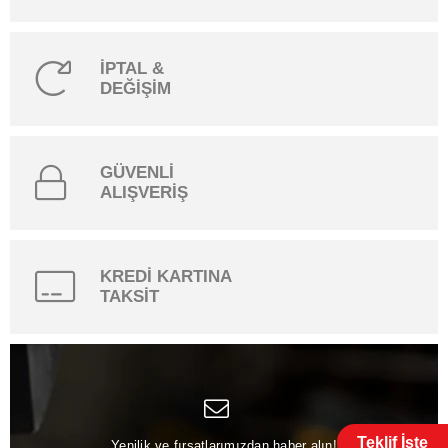
İPTAL &
DEĞİŞİM
GÜVENLİ
ALIŞVERİŞ
KREDİ KARTINA
TAKSİT
Teklif İste
Yenilik ve fırsatlarımızdan haber alın!