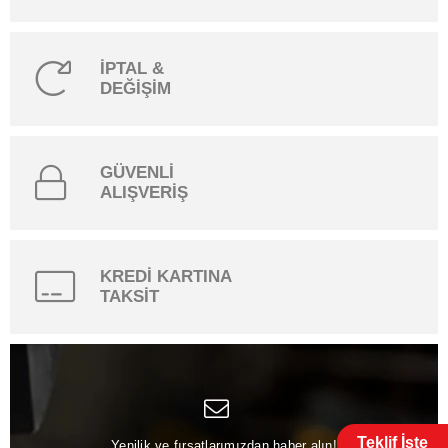
İPTAL &
DEĞİŞİM
GÜVENLİ
ALIŞVERİŞ
KREDİ KARTINA
TAKSİT
Teklif İste
Yenilik ve fırsatlarımızdan haber alın!