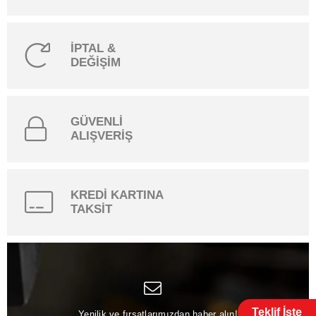
İPTAL &
DEĞİŞİM
GÜVENLİ
ALIŞVERİŞ
KREDİ KARTINA
TAKSİT
Teklif İste
Yenilik ve fırsatlarımızdan haber alın!