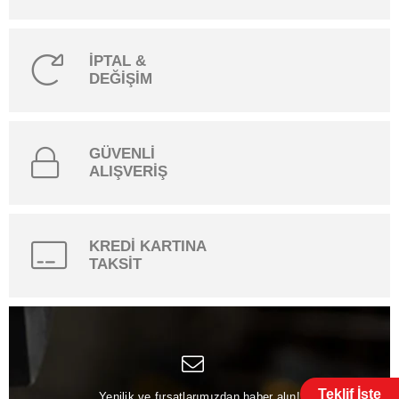
İPTAL &
DEĞİŞİM
GÜVENLİ
ALIŞVERİŞ
KREDİ KARTINA
TAKSİT
Teklif İste
Yenilik ve fırsatlarımızdan haber alın!