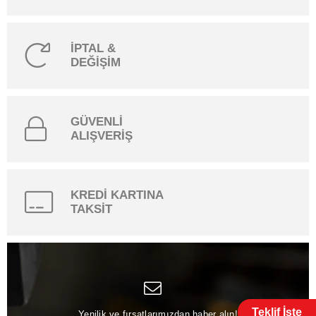
İPTAL &
DEĞİŞİM
GÜVENLİ
ALIŞVERİŞ
KREDİ KARTINA
TAKSİT
Teklif İste
Yenilik ve fırsatlarımızdan haber alın!