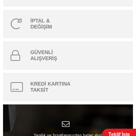
İPTAL &
DEĞİŞİM
GÜVENLİ
ALIŞVERİŞ
KREDİ KARTINA
TAKSİT
Teklif İste
Yenilik ve fırsatlarımızdan haber alın!