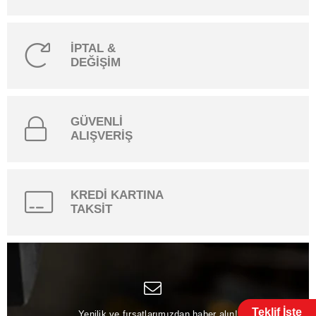
İPTAL &
DEĞİŞİM
GÜVENLİ
ALIŞVERİŞ
KREDİ KARTINA
TAKSİT
Teklif İste
Yenilik ve fırsatlarımızdan haber alın!