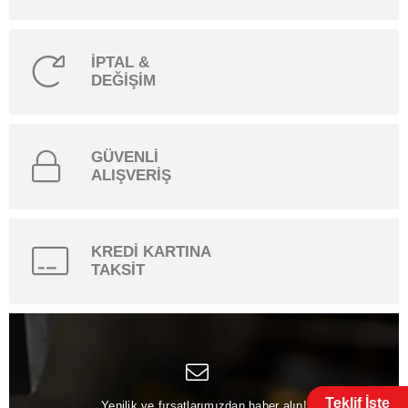
İPTAL &
DEĞİŞİM
GÜVENLİ
ALIŞVERİŞ
KREDİ KARTINA
TAKSİT
Teklif İste
Yenilik ve fırsatlarımızdan haber alın!