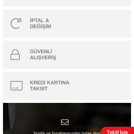
İPTAL &
DEĞİŞİM
GÜVENLİ
ALIŞVERİŞ
KREDİ KARTINA
TAKSİT
Teklif İste
Yenilik ve fırsatlarımızdan haber alın!