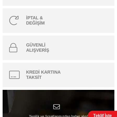
İPTAL &
DEĞİŞİM
GÜVENLİ
ALIŞVERİŞ
KREDİ KARTINA
TAKSİT
Teklif İste
Yenilik ve fırsatlarımızdan haber alın!