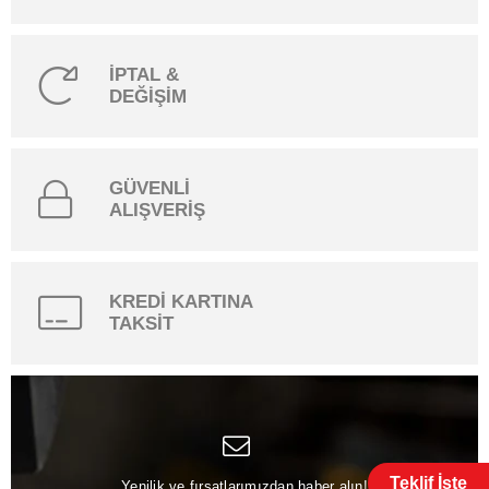
İPTAL &
DEĞİŞİM
GÜVENLİ
ALIŞVERİŞ
KREDİ KARTINA
TAKSİT
Teklif İste
Yenilik ve fırsatlarımızdan haber alın!