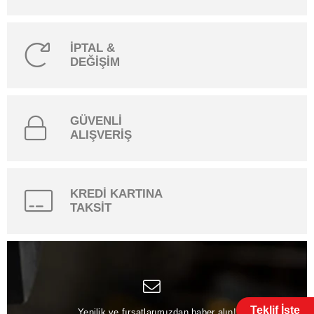
İPTAL &
DEĞİŞİM
GÜVENLİ
ALIŞVERİŞ
KREDİ KARTINA
TAKSİT
Teklif İste
Yenilik ve fırsatlarımızdan haber alın!