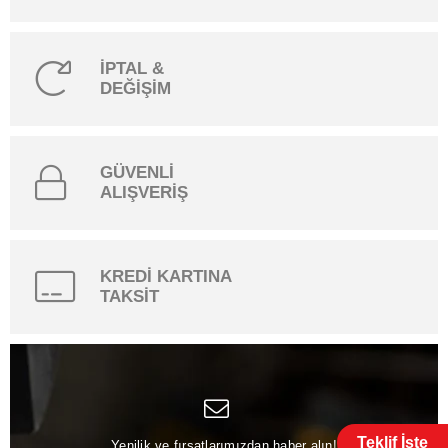
İPTAL &
DEĞİŞİM
GÜVENLİ
ALIŞVERİŞ
KREDİ KARTINA
TAKSİT
Teklif İste
Yenilik ve fırsatlarımızdan haber alın!