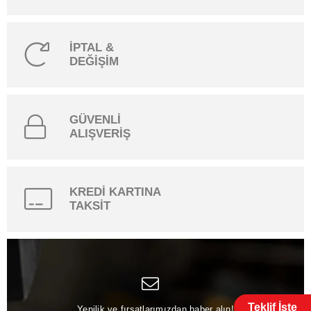
İPTAL &
DEĞİŞİM
GÜVENLİ
ALIŞVERİŞ
KREDİ KARTINA
TAKSİT
Teklif İste
Yenilik ve fırsatlarımızdan haber alın!