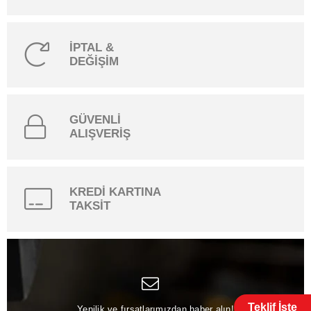
İPTAL &
DEĞİŞİM
GÜVENLİ
ALIŞVERİŞ
KREDİ KARTINA
TAKSİT
Teklif İste
Yenilik ve fırsatlarımızdan haber alın!