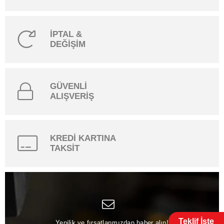
İPTAL &
DEĞİŞİM
GÜVENLİ
ALIŞVERİŞ
KREDİ KARTINA
TAKSİT
Teklif İste
Yenilik ve fırsatlarımızdan haber alın!