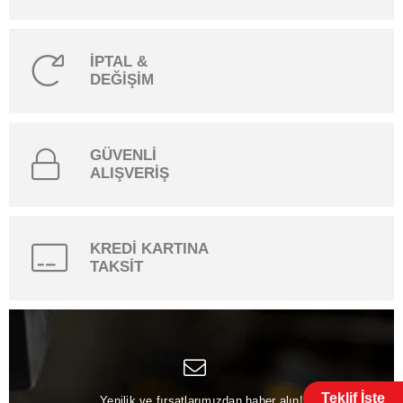
İPTAL &
DEĞİŞİM
GÜVENLİ
ALIŞVERİŞ
KREDİ KARTINA
TAKSİT
Teklif İste
Yenilik ve fırsatlarımızdan haber alın!