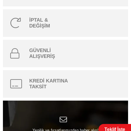
İPTAL &
DEĞİŞİM
GÜVENLİ
ALIŞVERİŞ
KREDİ KARTINA
TAKSİT
Teklif İste
Yenilik ve fırsatlarımızdan haber alın!