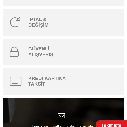
İPTAL &
DEĞİŞİM
GÜVENLİ
ALIŞVERİŞ
KREDİ KARTINA
TAKSİT
Teklif İste
Yenilik ve fırsatlarımızdan haber alın!