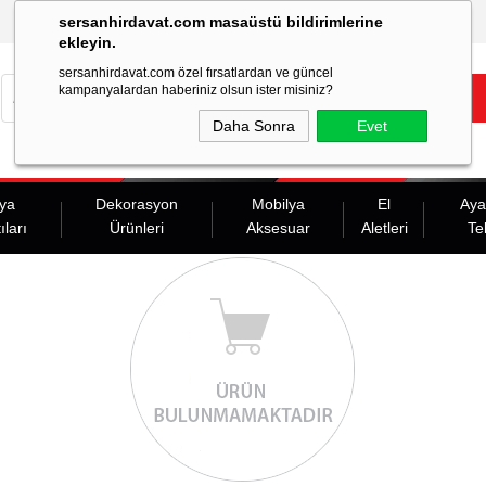
sersanhirdavat.com masaüstü bildirimlerine
ekleyin.
sersanhirdavat.com özel fırsatlardan ve güncel
kampanyalardan haberiniz olsun ister misiniz?
Daha Sonra
Evet
ya
Dekorasyon
Mobilya
El
Aya
ıları
Ürünleri
Aksesuar
Aletleri
Te