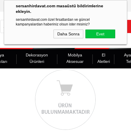
sersanhirdavat.com masaüstü bildirimlerine
ekleyin.
sersanhirdavat.com özel fırsatlardan ve güncel
kampanyalardan haberiniz olsun ister misiniz?
Daha Sonra
Evet
ya
Dekorasyon
Mobilya
El
Aya
ıları
Ürünleri
Aksesuar
Aletleri
Te