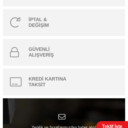
İPTAL &
DEĞİŞİM
GÜVENLİ
ALIŞVERİŞ
KREDİ KARTINA
TAKSİT
Teklif İste
Yenilik ve fırsatlarımızdan haber alın!