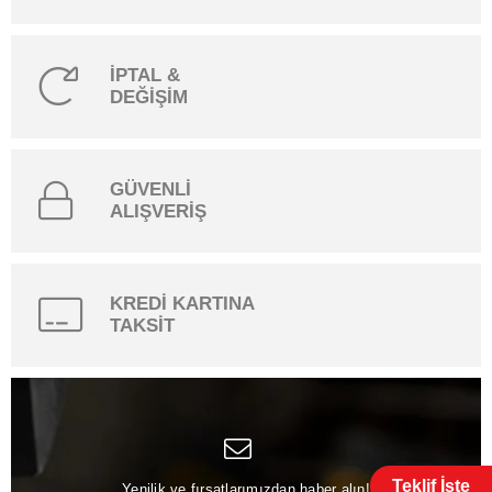
İPTAL &
DEĞİŞİM
GÜVENLİ
ALIŞVERİŞ
KREDİ KARTINA
TAKSİT
Teklif İste
Yenilik ve fırsatlarımızdan haber alın!