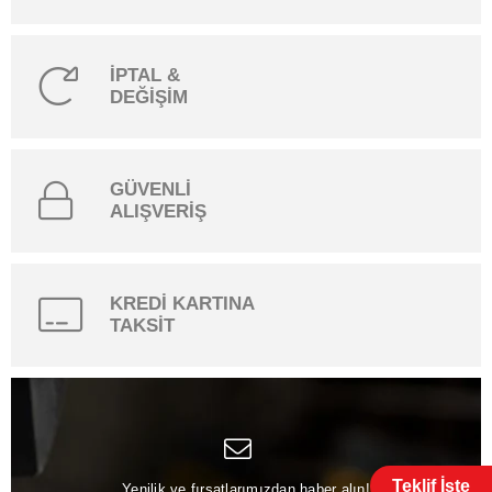
İPTAL &
DEĞİŞİM
GÜVENLİ
ALIŞVERİŞ
KREDİ KARTINA
TAKSİT
Teklif İste
Yenilik ve fırsatlarımızdan haber alın!