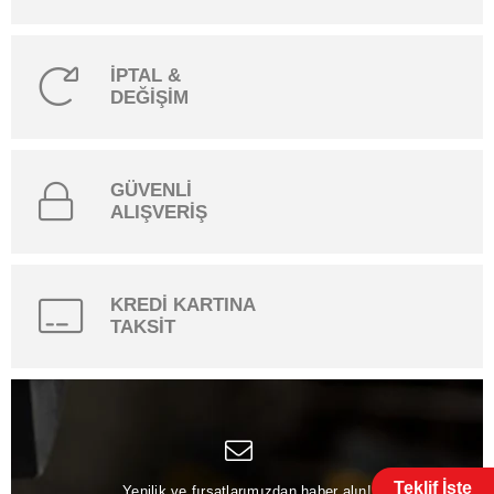
İPTAL &
DEĞİŞİM
GÜVENLİ
ALIŞVERİŞ
KREDİ KARTINA
TAKSİT
Teklif İste
Yenilik ve fırsatlarımızdan haber alın!