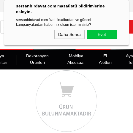
sersanhirdavat.com masaüstü bildirimlerine
ekleyin.
sersanhirdavat.com özel fırsatlardan ve güncel
kampanyalardan haberiniz olsun ister misiniz?
Daha Sonra
Evet
ya
Dekorasyon
Mobilya
El
Aya
ıları
Ürünleri
Aksesuar
Aletleri
Te