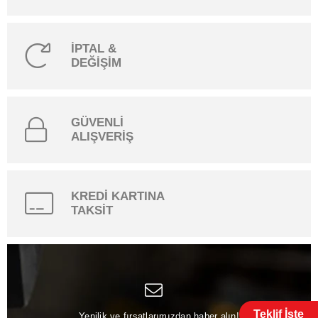
İPTAL &
DEĞİŞİM
GÜVENLİ
ALIŞVERİŞ
KREDİ KARTINA
TAKSİT
Teklif İste
Yenilik ve fırsatlarımızdan haber alın!