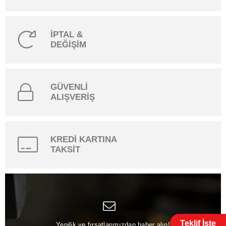
İPTAL &
DEĞİŞİM
GÜVENLİ
ALIŞVERİŞ
KREDİ KARTINA
TAKSİT
Teklif İste
Yenilik ve fırsatlarımızdan haber alın!