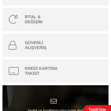
İPTAL &
DEĞİŞİM
GÜVENLİ
ALIŞVERİŞ
KREDİ KARTINA
TAKSİT
Teklif İste
Yenilik ve fırsatlarımızdan haber alın!