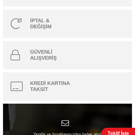
İPTAL &
DEĞİŞİM
GÜVENLİ
ALIŞVERİŞ
KREDİ KARTINA
TAKSİT
Teklif İste
Yenilik ve fırsatlarımızdan haber alın!