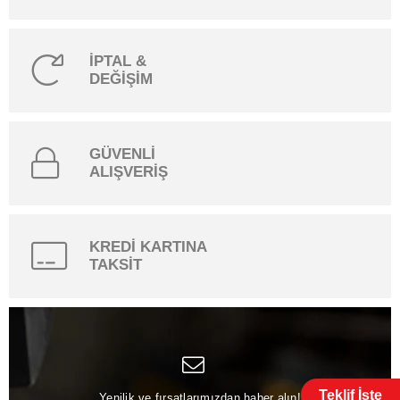
İPTAL &
DEĞİŞİM
GÜVENLİ
ALIŞVERİŞ
KREDİ KARTINA
TAKSİT
Teklif İste
Yenilik ve fırsatlarımızdan haber alın!