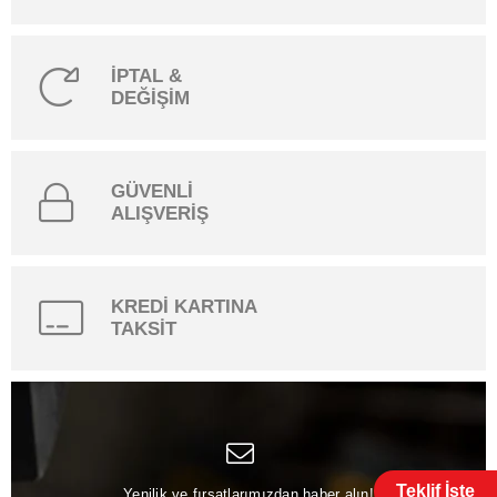
İPTAL &
DEĞİŞİM
GÜVENLİ
ALIŞVERİŞ
KREDİ KARTINA
TAKSİT
Teklif İste
Yenilik ve fırsatlarımızdan haber alın!