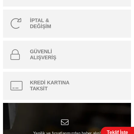
İPTAL &
DEĞİŞİM
GÜVENLİ
ALIŞVERİŞ
KREDİ KARTINA
TAKSİT
Teklif İste
Yenilik ve fırsatlarımızdan haber alın!