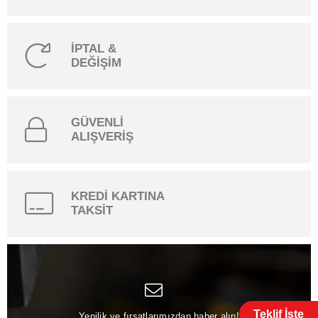
İPTAL &
DEĞİŞİM
GÜVENLİ
ALIŞVERİŞ
KREDİ KARTINA
TAKSİT
Teklif İste
Yenilik ve fırsatlarımızdan haber alın!