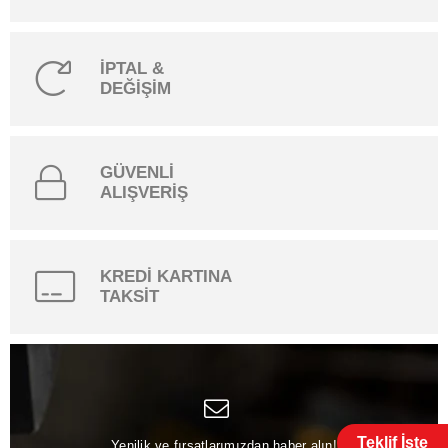
İPTAL &
DEĞİŞİM
GÜVENLİ
ALIŞVERİŞ
KREDİ KARTINA
TAKSİT
Teklif İste
Yenilik ve fırsatlarımızdan haber alın!