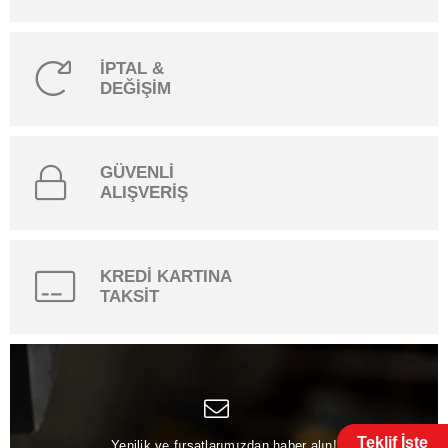
İPTAL &
DEĞİŞİM
GÜVENLİ
ALIŞVERİŞ
KREDİ KARTINA
TAKSİT
Teklif İste
Yenilik ve fırsatlarımızdan haber alın!