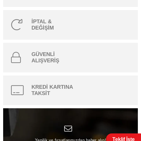
İPTAL &
DEĞİŞİM
GÜVENLİ
ALIŞVERİŞ
KREDİ KARTINA
TAKSİT
Teklif İste
Yenilik ve fırsatlarımızdan haber alın!