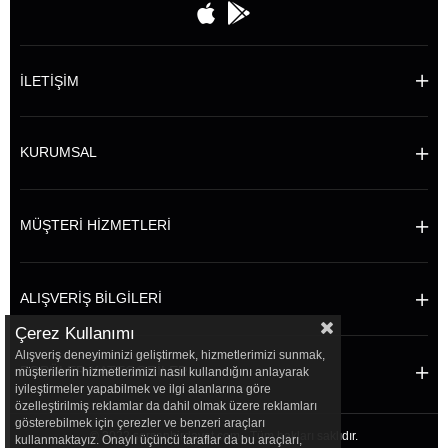
İLETİŞİM
KURUMSAL
MÜŞTERİ HİZMETLERİ
ALIŞVERİŞ BİLGİLERİ
Çerez Kullanımı
Alışveriş deneyiminizi geliştirmek, hizmetlerimizi sunmak,
POPÜLER KATEGORİLER
müşterilerin hizmetlerimizi nasıl kullandığını anlayarak
iyileştirmeler yapabilmek ve ilgi alanlarına göre
özelleştirilmiş reklamlar da dahil olmak üzere reklamları
gösterebilmek için çerezler ve benzeri araçları
© 2022 sersanhirdavat.com - Tüm hakları saklıdır.
kullanmaktayız. Onaylı üçüncü taraflar da bu araçları,