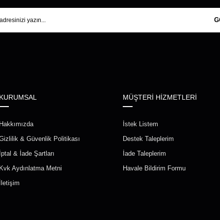
G
KURUMSAL
MÜŞTERİ HİZMETLERİ
Hakkımızda
İstek Listem
Gizlilik & Güvenlik Politikası
Destek Taleplerim
İptal & İade Şartları
İade Taleplerim
Kvk Aydınlatma Metni
Havale Bildirim Formu
İletişim