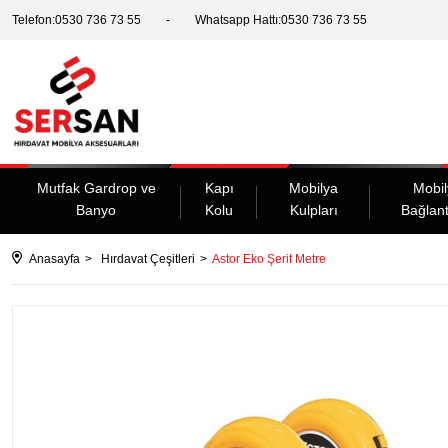
Telefon:0530 736 73 55
Whatsapp Hattı:0530 736 73 55
Mutfak Gardrop ve
Kapı
Mobilya
Mobil
Banyo
Kolu
Kulpları
Bağlant
Anasayfa
Hırdavat Çeşitleri
Astor Eko Şerit Metre