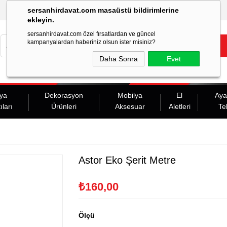
sersanhirdavat.com masaüstü bildirimlerine
ekleyin.
sersanhirdavat.com özel fırsatlardan ve güncel
kampanyalardan haberiniz olsun ister misiniz?
Daha Sonra
Evet
ya
Dekorasyon
Mobilya
El
Aya
ıları
Ürünleri
Aksesuar
Aletleri
Te
Astor Eko Şerit Metre
₺160,00
Ölçü