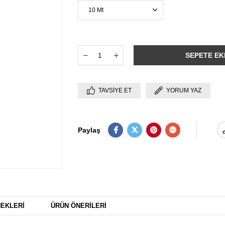
TAVSIYE ET
YORUM YAZ
Paylaş
EKLERI
ÜRÜN ÖNERILERI