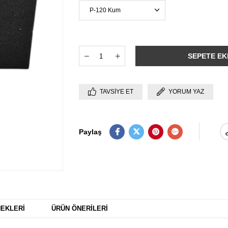
TAVSIYE ET
YORUM YAZ
Paylaş
EKLERI
ÜRÜN ÖNERILERI