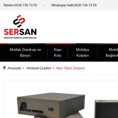
Telefon:0530 736 73 55
Whatsapp Hattı:0530 736 73 55
Mutfak Gardrop ve
Kapı
Mobilya
Mobil
Banyo
Kolu
Kulpları
Bağlant
Anasayfa
Hırdavat Çeşitleri
Atlas Takoz Zımpara