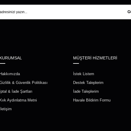
G
KURUMSAL
MÜŞTERİ HİZMETLERİ
Hakkımızda
İstek Listem
Gizlilik & Güvenlik Politikası
Destek Taleplerim
İptal & İade Şartları
İade Taleplerim
Kvk Aydınlatma Metni
Havale Bildirim Formu
İletişim