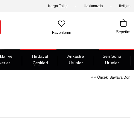
Kargo Takip
Hakkımızda
İletişim
Sepetim
Favorilerim
klar ve
Hırdavat
Ankastre
Seri Sonu
kerler
Çeşitleri
Ürünler
Ürünler
< < Önceki Sayfaya Dön