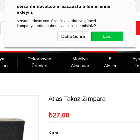
sersanhirdavat.com masaüstü bildirimlerine
ekleyin.
sersanhirdavat.com özel fırsatlardan ve güncel
kampanyalardan haberiniz olsun ister misiniz?
Daha Sonra
Evet
ya
Dekorasyon
Mobilya
El
Aya
ıları
Ürünleri
Aksesuar
Aletleri
Te
Atlas Takoz Zımpara
₺27,00
Kum