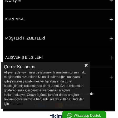
İLETİŞİM
KURUMSAL
MÜŞTERİ HİZMETLERİ
ALIŞVERİŞ BİLGİLERİ
Çerez Kullanımı
Alışveriş deneyiminizi geliştirmek, hizmetlerimizi sunmak,
POPÜLER KATEGORİLER
müşterilerin hizmetlerimizi nasıl kullandığını anlayarak
iyileştirmeler yapabilmek ve ilgi alanlarına göre
özelleştirilmiş reklamlar da dahil olmak üzere reklamları
gösterebilmek için çerezler ve benzeri araçları
© 2022 sersanhirdavat.com - Tüm hakları saklıdır.
kullanmaktayız. Onaylı üçüncü taraflar da bu araçları,
reklam gösterimimizle bağlantılı olarak kullanır. Detaylar
için
Tıklayınız
Whatsapp Destek