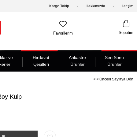
Kargo Takip
Hakkımızda
İletişim
Sepetim
Favorilerim
klar ve
Hırdavat
Ankastre
Seri Sonu
kerler
Çeşitleri
Ürünler
Ürünler
< < Önceki Sayfaya Dön
oy Kulp