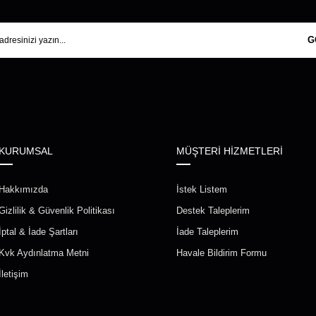
G
KURUMSAL
MÜŞTERİ HİZMETLERİ
Hakkımızda
İstek Listem
Gizlilik & Güvenlik Politikası
Destek Taleplerim
İptal & İade Şartları
İade Taleplerim
Kvk Aydınlatma Metni
Havale Bildirim Formu
İletişim