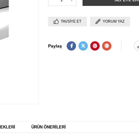
TAVSIYE ET
YORUM YAZ
Paylaş
EKLERI
ÜRÜN ÖNERILERI