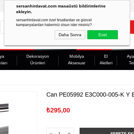
sersanhirdavat.com masaüstü bildirimlerine
ekleyin.
sersanhirdavat.com özel fırsatlardan ve güncel
kampanyalardan haberiniz olsun ister misiniz?
Daha Sonra
Evet
ya
Dekorasyon
Mobilya
El
Aya
ıları
Ürünleri
Aksesuar
Aletleri
Te
Can PE05992 E3C000-005-K Y B
₺295,00