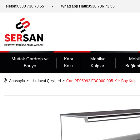
Telefon:0530 736 73 55
Whatsapp Hattı:0530 736 73 55
Mutfak Gardrop ve
Kapı
Mobilya
Mobil
Banyo
Kolu
Kulpları
Bağlant
Anasayfa
Hırdavat Çeşitleri
Can PE05992 E3C000-005-K Y Boy Kulp