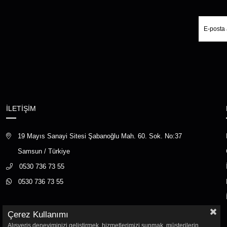
İLETİŞİM
19 Mayıs Sanayi Sitesi Şabanoğlu Mah. 60. Sok. No:37
Samsun / Türkiye
0530 736 73 55
0530 736 73 55
Çerez Kullanımı
Alışveriş deneyiminizi geliştirmek, hizmetlerimizi sunmak, müşterilerin