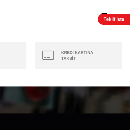
1
Teklif İste
KREDİ KARTINA
TAKSİT