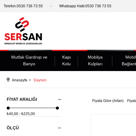
Telefon:0530 736 73 55
Whatsapp Hattı:0530 736 73 55
Mutfak Gardrop ve
Kapı
Mobilya
Mobil
Banyo
Kolu
Kulpları
Bağlant
Anasayfa
Dayson
FIYAT ARALIĞI
Fiyata Göre (Artan)
Fiyat
₺40,00 - ₺225,00
ÖLÇÜ