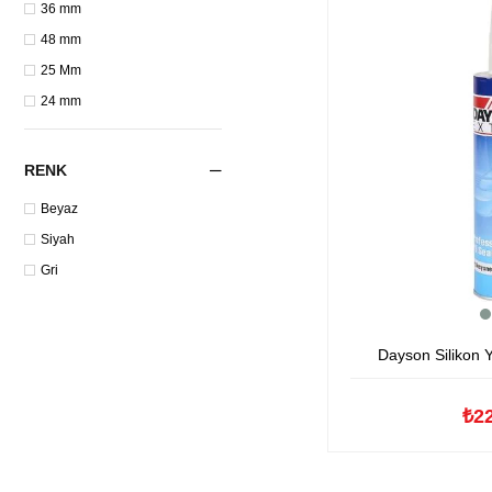
36 mm
48 mm
25 Mm
24 mm
RENK
Beyaz
Siyah
Gri
Dayson Silikon Y
₺2