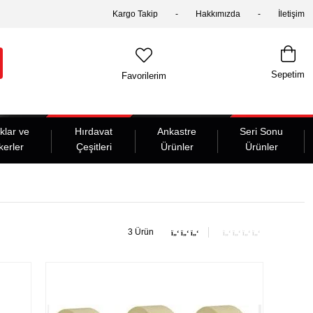
Kargo Takip
Hakkımızda
İletişim
Sepetim
Favorilerim
klar ve
Hırdavat
Ankastre
Seri Sonu
kerler
Çeşitleri
Ürünler
Ürünler
3 Ürün