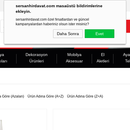
sersanhirdavat.com masaüstü bildirimlerine
ekleyin.
sersanhirdavat.com özel fırsatlardan ve güncel
kampanyalardan haberiniz olsun ister misiniz?
Daha Sonra
Evet
ya
Dekorasyon
Mobilya
El
Aya
ıları
Ürünleri
Aksesuar
Aletleri
Te
a Göre (Azalan)
Ürün Adına Göre (A>Z)
Ürün Adına Göre (Z<A)