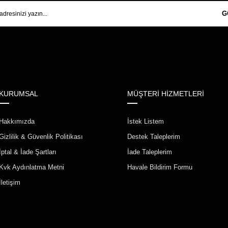
G
KURUMSAL
MÜŞTERİ HİZMETLERİ
Hakkımızda
İstek Listem
Gizlilik & Güvenlik Politikası
Destek Taleplerim
İptal & İade Şartları
İade Taleplerim
Kvk Aydınlatma Metni
Havale Bildirim Formu
İletişim