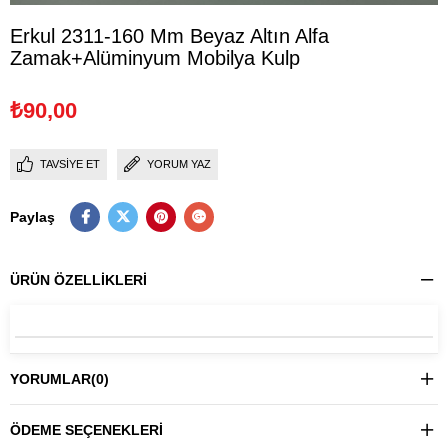
Erkul 2311-160 Mm Beyaz Altın Alfa
Zamak+Alüminyum Mobilya Kulp
₺90,00
TAVSIYE ET
YORUM YAZ
Paylaş
ÜRÜN ÖZELLIKLERI
YORUMLAR
(0)
ÖDEME SEÇENEKLERI