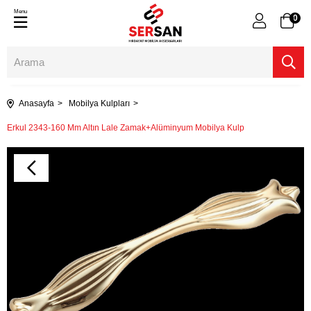
Menu
0
Anasayfa
Mobilya Kulpları
Erkul 2343-160 Mm Altın Lale Zamak+Alüminyum Mobilya Kulp